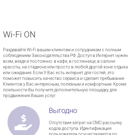
и управления доступом
— Электромонтажные работы
— Охранная сигнализация
Wi-Fi ON
— Пожарная сигнализация
Раздавайте Wi-Fi вашим клиентам и сотрудникам с полным
— Локальные сети и СКС
соблюдением Законодательства РФ. Доступ в Интернет нужен
всем, везде и постоянно: в кафе, в гостиннице, в салоне
красоты, на стадионе или просто в любой другой зоне отдыха
или ожидания. Если У Вас есть интернет для гостей, это
поможет повысить качество сервиса и сделает пребывание
Клиентов у Вас интересным, полезным и комфортным. Кроме
лояльности Вы получите дополнительную площадку для
продвижения Ваших услуг.
Выгодно
Отсутствие затрат на СМС-рассылку
кодов доступа. Идентификация
пользователя осуществляется по