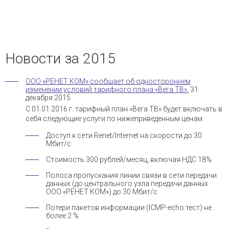
и управления доступом
— Электромонтажные работы
— Охранная сигнализация
Новости за 2015
— Пожарная сигнализация
ООО «РЕНЕТ КОМ» сообщает об одностороннем
— Локальные сети и СКС
изменении условий тарифного плана «Вега ТВ».
31
декабря 2015
С 01.01.2016 г. тарифный план «Вега ТВ» будет включать в
себя следующие услуги по нижеприведенным ценам:
Доступ к сети Renet/Internet на скорости до 30
Мбит/с
Стоимость 300 рублей/месяц, включая НДС 18%
Полоса пропускания линии связи в сети передачи
данных (до центрального узла передачи данных
ООО «РЕНЕТ КОМ») до 30 Мбит/с
Потери пакетов информации (IСMP-echo тест) не
более 2 %