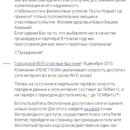
Мы желаем Вам удачи и благополучия, достижения целей
и реализации всего задуманного,
стабильности и финансовых успехов. Пусть Новый год
принесет только положительные эмоции и
счастливые события. Желаем здоровья Вам и Вашим
близким!
Благодарим Вас за то, что выбираете нас в качестве
провайдера и партнера! В Новом году мы
приготовили для вас много приятных сюрпризов!
С Праздником!
Городской Wi-Fi стал еще быстрее!
18 декабря 2015
Компания «РЕНЕТ КОМ» увеличивает скорость доступа к
сети интернет во всех своих Wi-Fi зонах!
Теперь на суточном и недельном тарифах скорость
передачи данных к сети интернет составит до 5Мбит/с, а
на тарифе с периодом доступа месяц – до 10 Мбит/с*!
Воспользуйтесь бесплатным доступом к сети и оцените
новые скорости! Для этого найдите
на карте
точки
беспроводного доступа, осуществите поиск сети Renet
Internet, перейдите на страницу авторизации и получите
бесплатный промо-код сроком действия на один час.