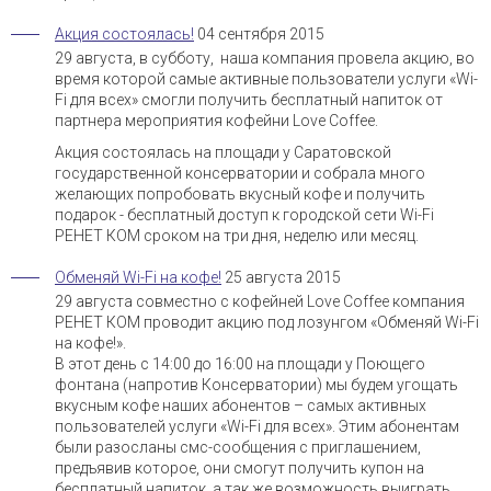
Акция состоялась!
04 сентября 2015
29 августа, в субботу, наша компания провела акцию, во
время которой самые активные пользователи услуги «Wi-
Fi для всех» смогли получить бесплатный напиток от
партнера мероприятия кофейни Love Coffee.
Акция состоялась на площади у Саратовской
государственной консерватории и собрала много
желающих попробовать вкусный кофе и получить
подарок - бесплатный доступ к городской сети Wi-Fi
РЕНЕТ КОМ сроком на три дня, неделю или месяц.
Обменяй Wi-Fi на кофе!
25 августа 2015
29 августа совместно с кофейней Love Coffee компания
РЕНЕТ КОМ проводит акцию под лозунгом «Обменяй Wi-Fi
на кофе!».
В этот день с 14:00 до 16:00 на площади у Поющего
фонтана (напротив Консерватории) мы будем угощать
вкусным кофе наших абонентов – самых активных
пользователей услуги «Wi-Fi для всех». Этим абонентам
были разосланы смс-сообщения с приглашением,
предъявив которое, они смогут получить купон на
бесплатный напиток, а так же возможность выиграть