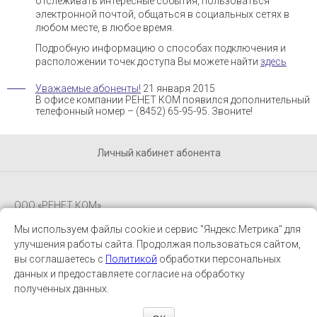
отслеживать интересные события, пользоваться
электронной почтой, общаться в социальных сетях в
любом месте, в любое время.
Подробную информацию о способах подключения и
расположении точек доступа Вы можете найти
здесь
Уважаемые абоненты!
21 января 2015
В офисе компании РЕНЕТ КОМ появился дополнительный
телефонный номер – (8452) 65-95-95. Звоните!
Личный кабинет абонента
ООО «РЕНЕТ КОМ»
Мы используем файлы cookie и сервис "Яндекс.Метрика" для
Будь в курсе
улучшения работы сайта. Продолжая пользоваться сайтом,
вы соглашаетесь с
Политикой
обработки персональных
Адрес: 410012, г. Саратов, ул. Б. Казачья, 14
данных и предоставляете согласие на обработку
Телефон/факс:
полученных данных.
8452 65-95-95