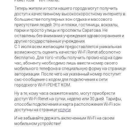
Ренет Ком – Wi-Fi Renet.
Теперь жители и гости нашего города могут получить
доступ к качественному высокоскоростному интернету в
большинстве популярных зон отдыха и массового
присутствия людей. Это и пляжи, гостиницы, вокзалы,
парки и просто улицы и проспекты Саратова. Не
оставлены без внимания учреждения здравоохранения и
другие государственные учреждения.
С 1 июля всем желающим предоставляется уникальная
возможность оценить качество Wi-Fi Renet абсолютно
бесплатно. Для того чтобы получить промо-код на один
час, абоненту необходимо лишь ввести номер своего
мобильного телефона в специальную форму на странице
авторизации. После чего на указанный номер поступит
смс-сообщение с кодом для подключения к сети
городского Wi-Fi РЕНЕТ КОМ.
Ну а те, кому часа окажется мало, могут приобрести
доступ Wi-Fi Renet на сутки, неделю или 30 дней. Тарифы,
способы подключения и карта расположения Wi-Fi зон
доступны на странице
услуги
.
И не забывайте держать включенным Wi-Fi на своем
мобильном устройстве!