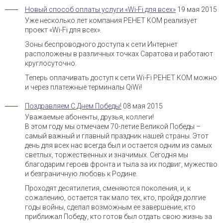
Новый способ оплаты услуги «Wi-Fi для всех»
19 мая 2015
Уже несколько лет компания РЕНЕТ КОМ реализует
проект «Wi-Fi для всех».
Зоны беспроводного доступа к сети Интернет
расположены в различных точках Саратова и работают
круглосуточно.
Теперь оплачивать доступ к сети Wi-Fi РЕНЕТ КОМ можно
и через платежные терминалы QiWi!
Поздравляем С Днем Победы!
08 мая 2015
Уважаемые абоненты, друзья, коллеги!
В этом году мы отмечаем 70-летие Великой Победы –
самый важный и главный праздник нашей страны. Этот
день для всех нас всегда был и остается одним из самых
светлых, торжественных и значимых. Сегодня мы
благодарим героев фронта и тыла за их подвиг, мужество
и безграничную любовь к Родине.
Проходят десятилетия, сменяются поколения, и, к
сожалению, остается так мало тех, кто, пройдя долгие
годы войны, сделал возможным ее завершение, кто
приближал Победу, кто готов был отдать свою жизнь за