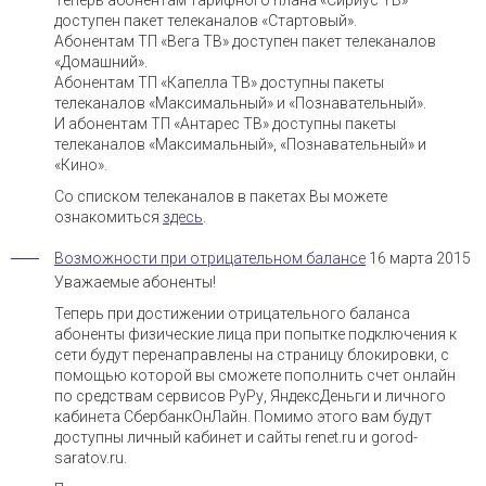
Теперь абонентам тарифного плана «Сириус ТВ»
доступен пакет телеканалов «Стартовый».
Абонентам ТП «Вега ТВ» доступен пакет телеканалов
«Домашний».
Абонентам ТП «Капелла ТВ» доступны пакеты
телеканалов «Максимальный» и «Познавательный».
И абонентам ТП «Антарес ТВ» доступны пакеты
телеканалов «Максимальный», «Познавательный» и
«Кино».
Со списком телеканалов в пакетах Вы можете
ознакомиться
здесь
.
Возможности при отрицательном балансе
16 марта 2015
Уважаемые абоненты!
Теперь при достижении отрицательного баланса
абоненты физические лица при попытке подключения к
сети будут перенаправлены на страницу блокировки, с
помощью которой вы сможете пополнить счет онлайн
по средствам сервисов РуРу, ЯндексДеньги и личного
кабинета СбербанкОнЛайн. Помимо этого вам будут
доступны личный кабинет и сайты renet.ru и gorod-
saratov.ru.