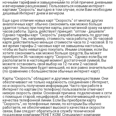
ночными тарифами и завышенными по этой причине дневными
и вечерними расценками). Пользоваться новыми интернет-
картами "Скорость" выгодно в том случае, если Вам необходим
дешевый Интернет днем и вечером.
Еще одно отличие новых карт "Скорость" от многих других
аналогичных карт: обычно сэкономить как можно больше
удается только при покупке карты, рассчитанной сразу на много
часов работы. Здесь действует принцип: "оптом - дешевле".
Однако тарифы карт "Скорость" разрабатывались по другому
принципу. Так, например, стоимость часа работы по 36-часовой
карте действительно меньше стоимости часа по 2-часовой. В то
же время тарифы 2-часовых карт не завышены настолько,
чтобы их было невыгодно покупать. Иными словами, если Вы
хотите сэкономить как можно больше средств, Вы может
приобрести 36-часовую карту "Скорость". Однако если Вы не
располагаете в настоящий момент достаточной суммой, Вы
можете остановить свой выбор на 12-ти или 2-часовой
карточке. Экономия будет меньшей, но все равно значительной
(по сравнению с большинством обычных интернет-карт).
Карты "Скорость" обладают и другими преимуществами. Они
обеспечивают не только надежность соединения с Интернет,
но и скорость получения информации. Часто при работе в
Интернет по картам (по телефону) пользователи отмечают
низкую скорость связи. Основная причина: подключение к сети
с помощью старой, нецифровой, не обеспечивающей нужного
качества телефонной линии. Если Вы приобрели карту
"Скорость", но телефонные линии, по которым Вы обычно
работаете, не обеспечивают высокого качества и скорости
связи, Вам следует обратиться в службу технической
поддержки компании РЕНЕТ КОМ. Специалист компании