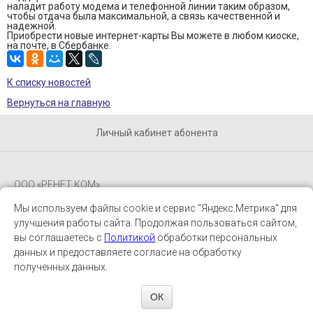
наладит работу модема и телефонной линии таким образом,
чтобы отдача была максимальной, а связь качественной и
надежной.
Приобрести новые интернет-карты Вы можете в любом киоске,
на почте, в Сбербанке.
К списку новостей
Вернуться на главную
Личный кабинет абонента
ООО «РЕНЕТ КОМ»
Мы используем файлы cookie и сервис "Яндекс.Метрика" для
Будь в курсе
улучшения работы сайта. Продолжая пользоваться сайтом,
вы соглашаетесь с
Политикой
обработки персональных
Адрес: 410012, г. Саратов, ул. Б. Казачья, 14
данных и предоставляете согласие на обработку
Телефон/факс:
полученных данных.
8452 65-95-95
ОК