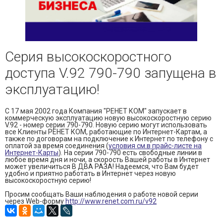
и управления доступом
— Электромонтажные работы
— Охранная сигнализация
Серия высокоскоростного
— Пожарная сигнализация
доступа V.92 790-790 запущена в
— Локальные сети и СКС
эксплуатацию!
С 17 мая 2002 года Компания "РЕНЕТ КОМ" запускает в
коммерческую эксплуатацию новую высокоскоростную серию
V.92 - номер серии 790-790. Новую серию могут использовать
все Клиенты РЕНЕТ КОМ, работающие по Интернет-Картам, а
также по договорам на подключение к Интернет по телефону с
оплатой за время соединения (
условия см.в прайс-листе на
Интернет-Карты
). На серии 790-790 есть свободные линии в
любое время дня и ночи, а скорость Вашей работы в Интернет
может увеличиться В ДВА РАЗА! Надеемся, что Вам будет
удобно и приятно работать в Интернет через новую
высокоскоростную серию!
Просим сообщать Ваши наблюдения о работе новой серии
через Web-форму
http://www.renet.com.ru/v92