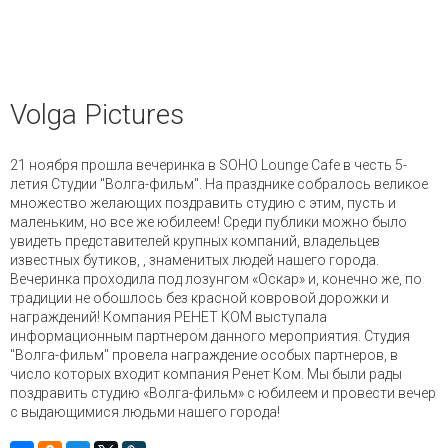
и управления доступом
— Электромонтажные работы
— Охранная сигнализация
Volga Pictures
— Пожарная сигнализация
21 ноября прошла вечеринка в SOHO Lounge Cafe в честь 5-
— Локальные сети и СКС
летия Студии "Волга-фильм". На празднике собралось великое
множество желающих поздравить студию с этим, пусть и
маленьким, но все же юбилеем! Среди публики можно было
увидеть представителей крупных компаний, владельцев
известных бутиков, , знаменитых людей нашего города.
Вечеринка проходила под лозунгом «Оскар» и, конечно же, по
традиции не обошлось без красной ковровой дорожки и
награждений! Компания РЕНЕТ КОМ выступала
информационным партнером данного мероприятия. Студия
"Волга-фильм" провела награждение особых партнеров, в
число которых входит компания Ренет Ком. Мы были рады
поздравить студию «Волга-фильм» с юбилеем и провести вечер
с выдающимися людьми нашего города!