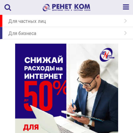
Для частных лиц
— Интернет в квартиру
Для бизнеса
— Интернет в частный дом
— Интернет
— WI-FI для всех
— WI-FI ON
— Телефония
— Телефония
— Облачное видеонаблюдение
— Облачная АТС
— Облачное видеонаблюдение
— Системная интеграция
— Проектные, монтажные и строительные работы
— Система контроля