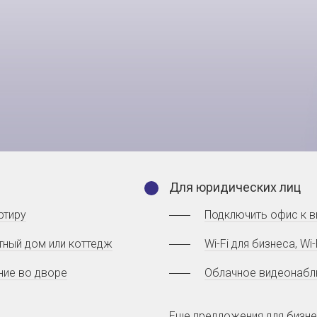
Для юридических лиц
ртиру
Подключить офис к 
тный дом или коттедж
Wi-Fi для бизнеса, W
ние во дворе
Облачное видеонабл
Еще предложения
для бизн