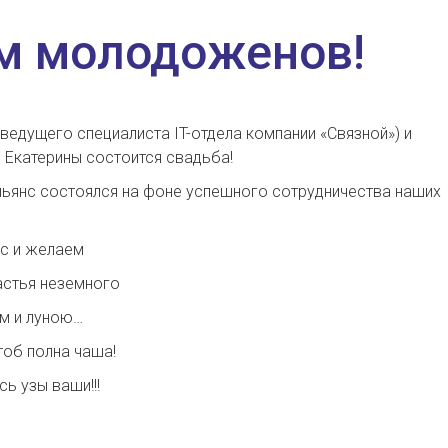
м молодоженов!
ведущего специалиста IT-отдела компании «Связной») и
 Екатерины
состоится свадьба!
льянс состоялся на фоне успешного сотрудничества наших
ас и желаем
астья неземного
м и луною…
тоб полна чаша!
сь узы ваши!!!