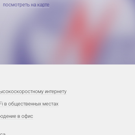
посмотреть на карте
высокоскоростному интернету
i-Fi в общественных местах
юдение в офис
еса