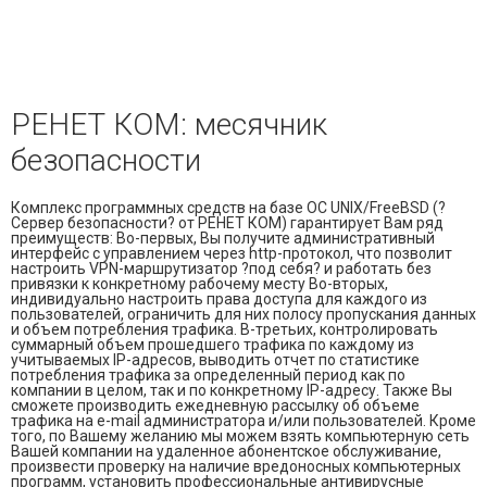
и управления доступом
— Электромонтажные работы
— Охранная сигнализация
РЕНЕТ КОМ: месячник
— Пожарная сигнализация
безопасности
— Локальные сети и СКС
Комплекс программных средств на базе ОС UNIX/FreeBSD (?
Сервер безопасности? от РЕНЕТ КОМ) гарантирует Вам ряд
преимуществ: Во-первых, Вы получите административный
интерфейс с управлением через http-протокол, что позволит
настроить VPN-маршрутизатор ?под себя? и работать без
привязки к конкретному рабочему месту Во-вторых,
индивидуально настроить права доступа для каждого из
пользователей, ограничить для них полосу пропускания данных
и объем потребления трафика. В-третьих, контролировать
суммарный объем прошедшего трафика по каждому из
учитываемых IP-адресов, выводить отчет по статистике
потребления трафика за определенный период как по
компании в целом, так и по конкретному IP-адресу. Также Вы
сможете производить ежедневную рассылку об объеме
трафика на e-mail администратора и/или пользователей. Кроме
того, по Вашему желанию мы можем взять компьютерную сеть
Вашей компании на удаленное абонентское обслуживание,
произвести проверку на наличие вредоносных компьютерных
программ, установить профессиональные антивирусные