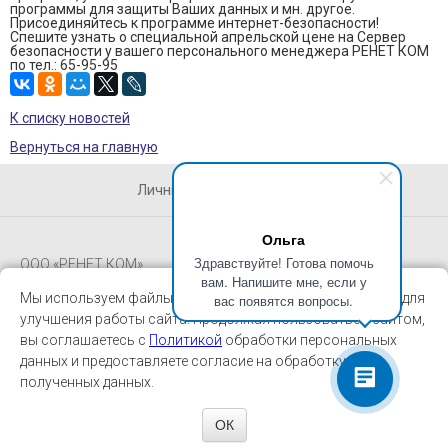
программы для защиты Ваших данных и мн. другое.
Присоединяйтесь к программе интернет-безопасности!
Спешите узнать о специальной апрельской цене на Сервер
безопасности у вашего персонального менеджера РЕНЕТ КОМ
по тел.: 65-95-95
К списку новостей
Вернуться на главную
Личный кабинет абонента
Ольга
Здравствуйте! Готова помочь
ООО «РЕНЕТ КОМ»
вам. Напишите мне, если у
Мы используем файлы cookie и сервис "Яндекс.Метрика" для
вас появятся вопросы.
Будь в курсе
улучшения работы сайта. Продолжая пользоваться сайтом,
вы соглашаетесь с
Политикой
обработки персональных
Адрес: 410012, г. Саратов, ул. Б. Казачья, 14
данных и предоставляете согласие на обработку
Телефон/факс:
полученных данных.
8452 65-95-95
ОК