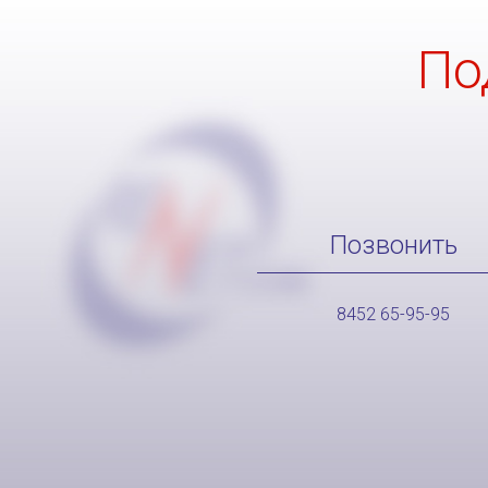
По
Позвонить
8452 65-95-95