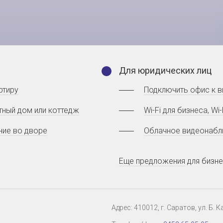
Для юридических лиц
ртиру
Подключить офис к 
тный дом или коттедж
Wi-Fi для бизнеса, W
ние во дворе
Облачное видеонабл
Еще предложения
для бизн
Адрес: 410012, г. Саратов, ул. Б.