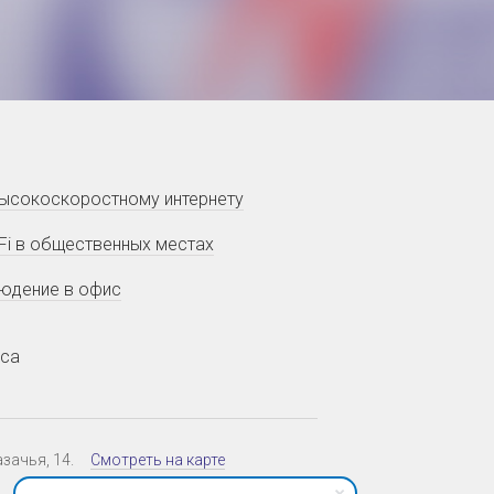
высокоскоростному интернету
i-Fi в общественных местах
юдение в офис
еса
 Казачья, 14.
Смотреть на карте