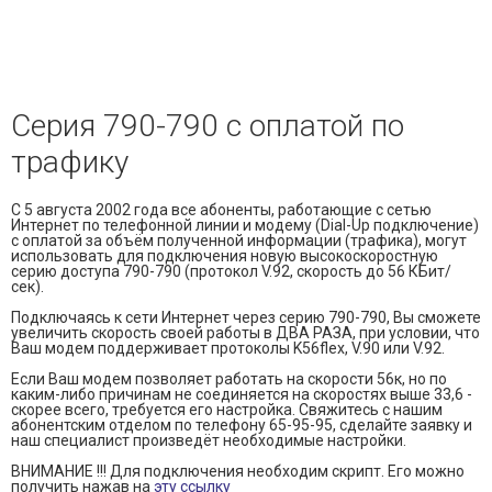
и управления доступом
— Электромонтажные работы
— Охранная сигнализация
Серия 790-790 с оплатой по
— Пожарная сигнализация
трафику
— Локальные сети и СКС
С 5 августа 2002 года все абоненты, работающие с сетью
Интернет по телефонной линии и модему (Dial-Up подключение)
с оплатой за объём полученной информации (трафика), могут
использовать для подключения новую высокоскоростную
серию доступа 790-790 (протокол V.92, скорость до 56 КБит/
сек).
Подключаясь к сети Интернет через серию 790-790, Вы сможете
увеличить скорость своей работы в ДВА РАЗА, при условии, что
Ваш модем поддерживает протоколы K56flex, V.90 или V.92.
Если Ваш модем позволяет работать на скорости 56к, но по
каким-либо причинам не соединяется на скоростях выше 33,6 -
скорее всего, требуется его настройка. Свяжитесь с нашим
абонентским отделом по телефону 65-95-95, сделайте заявку и
наш специалист произведёт необходимые настройки.
ВНИМАНИЕ !!!
Для подключения необходим скрипт. Его можно
получить нажав на
эту ссылку